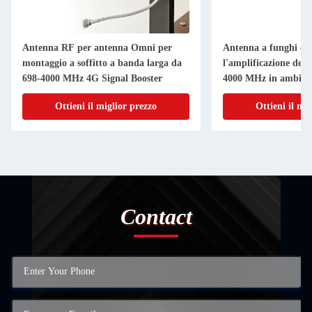
Antenna RF per antenna Omni per
Antenna a funghi co
montaggio a soffitto a banda larga da
l'amplificazione del 
698-4000 MHz 4G Signal Booster
4000 MHz in ambient
Ottieni il miglior prezzo
Ottieni il mi
Contact