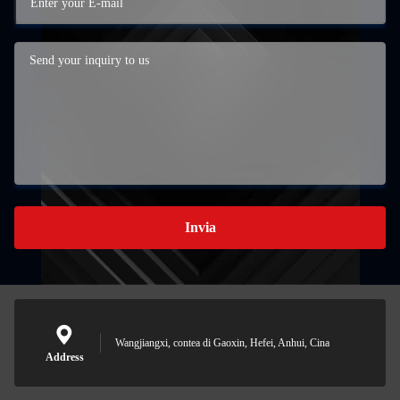
Invia
Wangjiangxi, contea di Gaoxin, Hefei, Anhui, Cina
Address