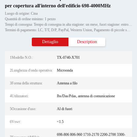
per copertura all'interno dell'edificio 698-4000MHz
Luogo di origine: Cina
Quantità di ordine minimo: 1 pezzo
Tempi di consegna: Tempo di consegna in alta stagione: un mese, fuori stagione: entro 15 giorni lavorativi
Termini di pagamento: LC, T/T, D/P, PayPal, Western Union, Pagamento di piccole somme, Money Gram
Dettaglio
Description
1Modello N.O.:
TX-0740-X701
2Lunghezza d'onda operativa:
Microonda
3Forma della struttura:
Antenna a filo
4Utilizzatori:
Ibs/Das/Pdas, antenna di comunicazione
5Occasione d'uso:
Al di fuori
6Vswr:
<1.5
698-806 806-960 1710-2170 2200-2700 3300-