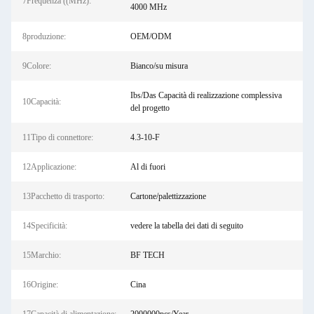
7Frequenza ((MHz):
4000 MHz
8produzione:
OEM/ODM
9Colore:
Bianco/su misura
Ibs/Das Capacità di realizzazione complessiva
10Capacità:
del progetto
11Tipo di connettore:
4.3-10-F
12Applicazione:
Al di fuori
13Pacchetto di trasporto:
Cartone/palettizzazione
14Specificità:
vedere la tabella dei dati di seguito
15Marchio:
BF TECH
16Origine:
Cina