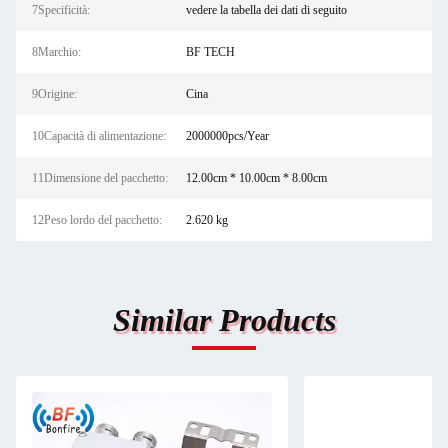
7Specificità:
vedere la tabella dei dati di seguito
8Marchio:
BF TECH
9Origine:
Cina
10Capacità di alimentazione:
2000000pcs/Year
11Dimensione del pacchetto:
12.00cm * 10.00cm * 8.00cm
12Peso lordo del pacchetto:
2.620 kg
Similar Products