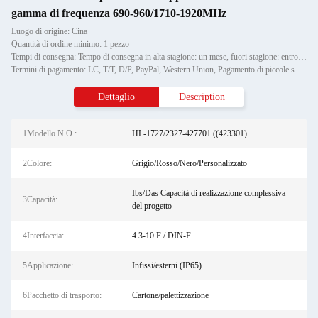
gamma di frequenza 690-960/1710-1920MHz
Luogo di origine: Cina
Quantità di ordine minimo: 1 pezzo
Tempi di consegna: Tempo di consegna in alta stagione: un mese, fuori stagione: entro 15 giorni lavorativi
Termini di pagamento: LC, T/T, D/P, PayPal, Western Union, Pagamento di piccole somme, Money Gram
Dettaglio
Description
1Modello N.O.:
HL-1727/2327-427701 ((423301)
2Colore:
Grigio/Rosso/Nero/Personalizzato
Ibs/Das Capacità di realizzazione complessiva
3Capacità:
del progetto
4Interfaccia:
4.3-10 F / DIN-F
5Applicazione:
Infissi/esterni (IP65)
6Pacchetto di trasporto:
Cartone/palettizzazione