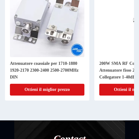
Attenuatore coassiale per 1710-1880
200W SMA RF Comb
1920-2170 2300-2400 2500-2700MHz
Attenuatore fisso 2
DIN
Collegatore 1-40dB 
Ottieni il miglior prezzo
Ottieni il mi
Contact