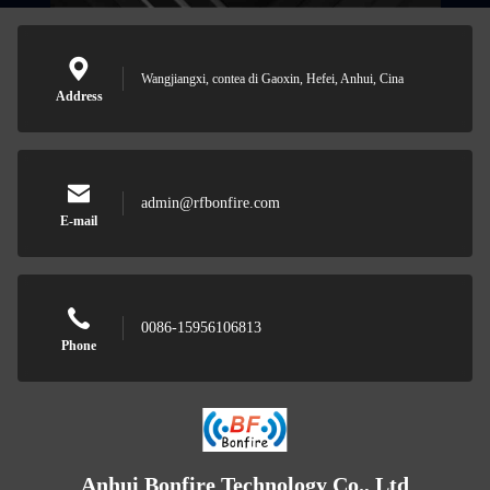
Wangjiangxi, contea di Gaoxin, Hefei, Anhui, Cina
Address
admin@rfbonfire.com
E-mail
0086-15956106813
Phone
Anhui Bonfire Technology Co., Ltd