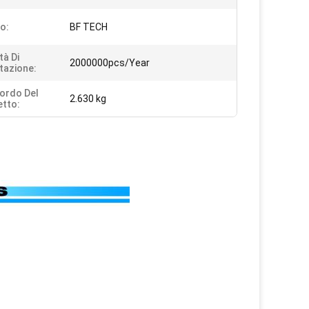
o:
BF TECH
tà Di
2000000pcs/Year
tazione:
ordo Del
2.630 kg
tto: