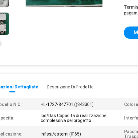
Termini
pagam
M
azioni Dettagliate
Descrizione Di Prodotto
dello N.O.:
HL-1727-847701 ((843301)
Colore
Ibs/Das Capacità di realizzazione
pacità:
Interfa
complessiva del progetto
Pacche
plicazione:
Infissi/esterni (IP65)
Traspo