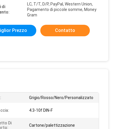
LC, T/T, D/P, PayPal, Western Union,
 di
Pagamento di piccole somme, Money
ento:
Gram
iglior Prezzo
Contatto
:
Grigio/Rosso/Nero/Personalizzato
ccia:
4.3-10f DIN-F
tto Di
Cartone/palettizzazione
rto: