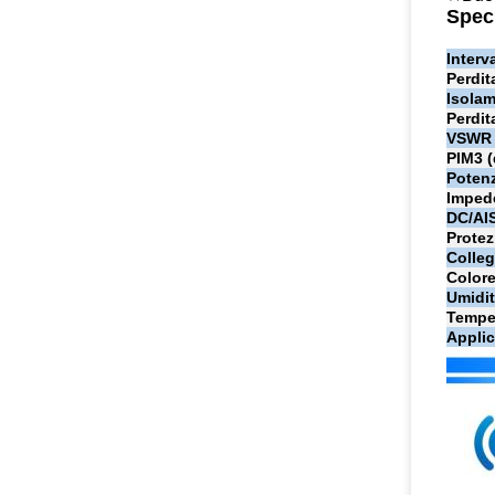
Speci
Interv
Perdit
Isolam
Perdit
VSWR
PIM3 
Potenz
Imped
DC/AI
Protez
Colle
Color
Umidit
Tempe
Applic