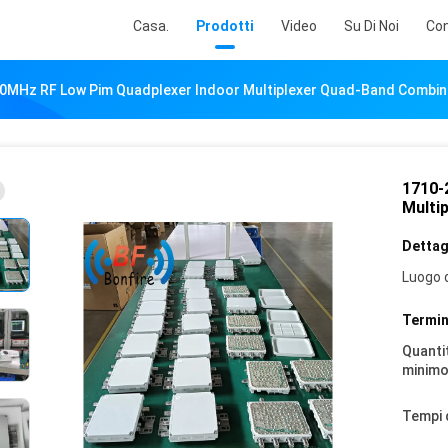
Casa.
Prodotti
Video
Su Di Noi
Con
0MHz RF Low Pim Quadplexer Indoor Multiplexer Quad-Band Combin
1710-
Multi
Dettagl
Luogo d
Termin
Quantit
minimo
Tempi 