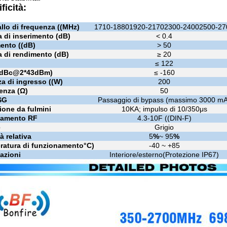
ficità:
allo di frequenza ((MHz)
1710-1880
1920-2170
2300-2400
2500-27
a di inserimento (dB)
< 0.4
ento ((dB)
> 50
a di rendimento (dB)
≥ 20
≤ 122
(dBc@2*43dBm)
≤ -160
a di ingresso ((W)
200
enza (Ω)
50
SG
Passaggio di bypass (massimo 3000 mA
ione da fulmini
10KA; impulso di 10/350μs
gamento RF
4.3-10F ((DIN-F)
e
Grigio
à relativa
5
%
~ 95
%
ratura di funzionamento
°C
)
-40 ~ +85
azioni
Interiore/esterno
(
Protezione IP67
)