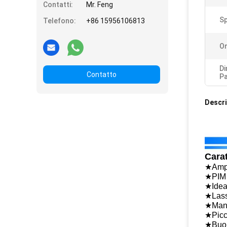
Contatti:
Mr. Feng
Sp
Telefono:
+86 15956106813
Or
Di
Contatto
Pa
Descri
Carat
★Ampi
★PIM p
★Ideal
★Lassa
★Mani
★Picc
★Buona