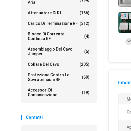
(194)
Aria
Attenuatore Di Rf
(166)
Carico Di Terminazione RF
(312)
Blocco Di Corrente
(4)
Continua RF
Assemblaggio Del Cavo
(5)
Jumper
Collare Del Cavo
(205)
Protezione Contro Le
(69)
Sovratensioni RF
Inform
Accessori Di
(19)
Comunicazione
Mo
Ca
Contatti
Ap