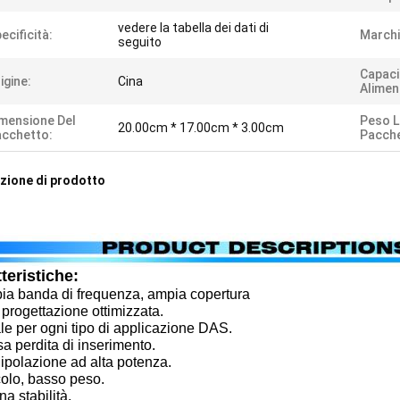
vedere la tabella dei dati di
ecificità:
Marchi
seguito
Capaci
igine:
Cina
Alimen
mensione Del
Peso L
20.00cm * 17.00cm * 3.00cm
cchetto:
Pacche
zione di prodotto
teristiche:
a banda di frequenza, ampia copertura
rogettazione ottimizzata.
e per ogni tipo di applicazione DAS.
 perdita di inserimento.
polazione ad alta potenza.
olo, basso peso.
 stabilità.