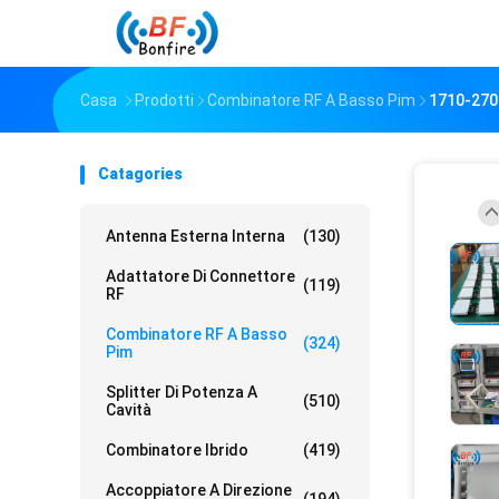
Casa
Prodotti
Combinatore RF A Basso Pim
1710-270
Catagories
Antenna Esterna Interna
(130)
Adattatore Di Connettore
(119)
RF
Combinatore RF A Basso
(324)
Pim
Splitter Di Potenza A
(510)
Cavità
Combinatore Ibrido
(419)
Accoppiatore A Direzione