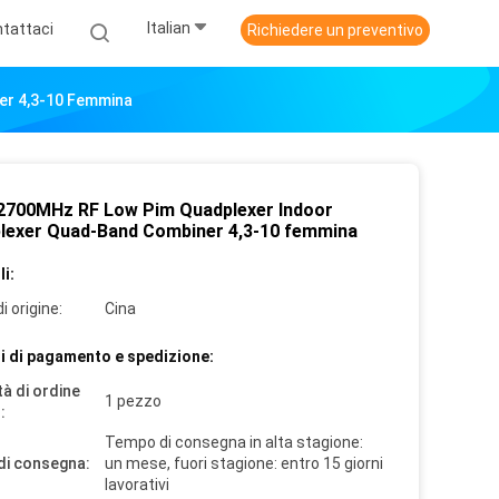
Italian
tattaci
Richiedere un preventivo
er 4,3-10 Femmina
2700MHz RF Low Pim Quadplexer Indoor
plexer Quad-Band Combiner 4,3-10 femmina
i:
i origine:
Cina
i di pagamento e spedizione:
à di ordine
1 pezzo
:
Tempo di consegna in alta stagione:
di consegna:
un mese, fuori stagione: entro 15 giorni
lavorativi