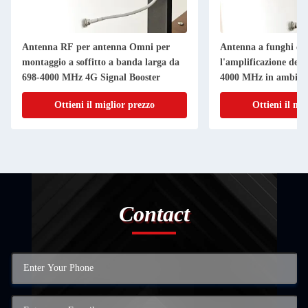
Antenna RF per antenna Omni per
Antenna a funghi co
montaggio a soffitto a banda larga da
l'amplificazione del 
698-4000 MHz 4G Signal Booster
4000 MHz in ambient
Ottieni il miglior prezzo
Ottieni il mi
Contact