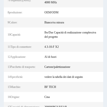
7Frequenza ((MHz):
4000 MHz
8produzione:
OEM/ODM
9Colore:
Bianco/su misura
Ibs/Das Capacità di realizzazione complessiva
10Capacità:
del progetto
11Tipo di connettore:
4.3-10-F X2
12Applicazione:
Al di fuori
13Pacchetto di trasporto:
Cartone/palettizzazione
14Specificità:
vedere la tabella dei dati di seguito
15Marchio:
BF TECH
16Origine:
Cina