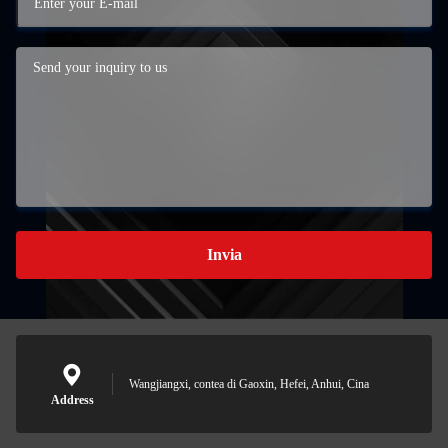
Invia
Wangjiangxi, contea di Gaoxin, Hefei, Anhui, Cina
Address