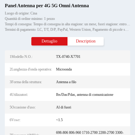
Panel Antenna per 4G 5G Omni Antenna
Luogo di origine: Cina
Quantità di ordine minimo: 1 pezzo
Tempi di consegna: Tempo di consegna in alta stagione: un mese, fuori stagione: entro 15 giorni lavorativi
Termini di pagamento: LC, T/T, D/P, PayPal, Western Union, Pagamento di piccole somme,
Dettaglio
Description
1Modello N.O.:
TX-0740-X7701
2Lunghezza d'onda operativa:
Microonda
3Forma della struttura:
Antenna a filo
4Utilizzatori:
Ibs/Das/Pdas, antenna di comunicazione
5Occasione d'uso:
Al di fuori
6Vswr:
<1.5
698-806 806-960 1710-2700 2200-2700 3300-