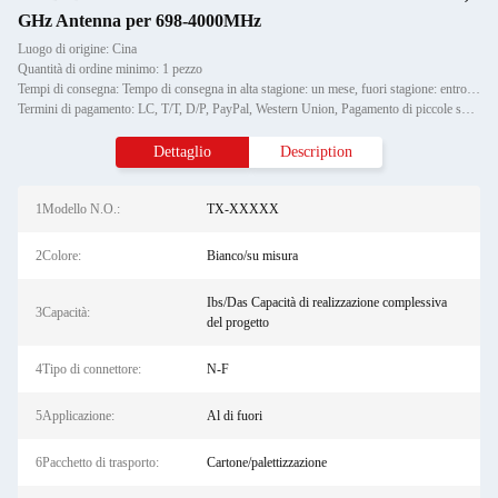
GHz Antenna per 698-4000MHz
Luogo di origine: Cina
Quantità di ordine minimo: 1 pezzo
Tempi di consegna: Tempo di consegna in alta stagione: un mese, fuori stagione: entro 15 giorni lavorativi
Termini di pagamento: LC, T/T, D/P, PayPal, Western Union, Pagamento di piccole somme, Money Gram
Dettaglio
Description
1Modello N.O.:
TX-XXXXX
2Colore:
Bianco/su misura
Ibs/Das Capacità di realizzazione complessiva
3Capacità:
del progetto
4Tipo di connettore:
N-F
5Applicazione:
Al di fuori
6Pacchetto di trasporto:
Cartone/palettizzazione