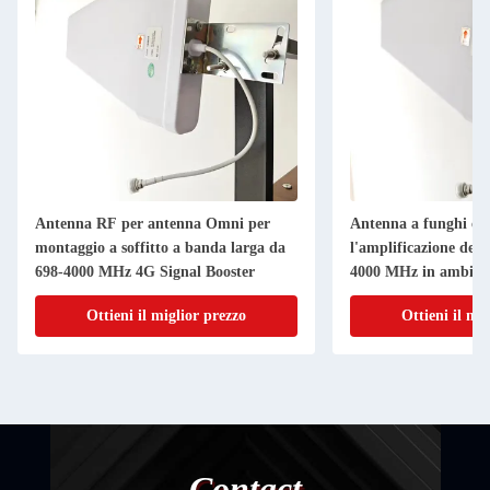
Antenna RF per antenna Omni per
Antenna a funghi co
montaggio a soffitto a banda larga da
l'amplificazione del 
698-4000 MHz 4G Signal Booster
4000 MHz in ambient
Ottieni il miglior prezzo
Ottieni il mi
Contact