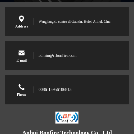
Wangjiangxi, contea di Gaoxin, Hefei, Anhui, Cina
Address
admin@rfbonfire.com
E-mail
0086-15956106813
Phone
Anhui Bonfire Technology Co., Ltd