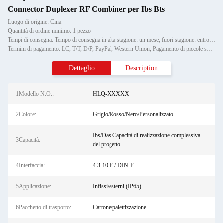
Connector Duplexer RF Combiner per Ibs Bts
Luogo di origine: Cina
Quantità di ordine minimo: 1 pezzo
Tempi di consegna: Tempo di consegna in alta stagione: un mese, fuori stagione: entro 15 giorni lavorativi
Termini di pagamento: LC, T/T, D/P, PayPal, Western Union, Pagamento di piccole somme,
Dettaglio
Description
1Modello N.O.:
HLQ-XXXXX
2Colore:
Grigio/Rosso/Nero/Personalizzato
Ibs/Das Capacità di realizzazione complessiva
3Capacità:
del progetto
4Interfaccia:
4.3-10 F / DIN-F
5Applicazione:
Infissi/esterni (IP65)
6Pacchetto di trasporto:
Cartone/palettizzazione