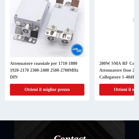
Attenuatore coassiale per 1710-1880
200W SMA RF Comb
1920-2170 2300-2400 2500-2700MHz
Attenuatore fisso 2
DIN
Collegatore 1-40dB 
Ottieni il miglior prezzo
Ottieni il mi
Contact