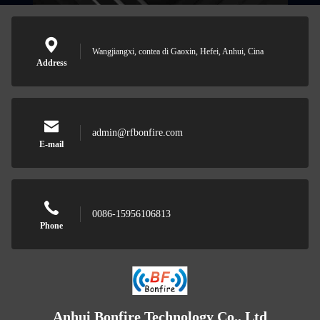
Wangjiangxi, contea di Gaoxin, Hefei, Anhui, Cina
Address
admin@rfbonfire.com
E-mail
0086-15956106813
Phone
Anhui Bonfire Technology Co., Ltd