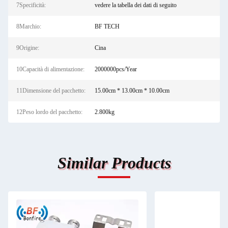
7Specificità:
vedere la tabella dei dati di seguito
8Marchio:
BF TECH
9Origine:
Cina
10Capacità di alimentazione:
2000000pcs/Year
11Dimensione del pacchetto:
15.00cm * 13.00cm * 10.00cm
12Peso lordo del pacchetto:
2.800kg
Similar Products