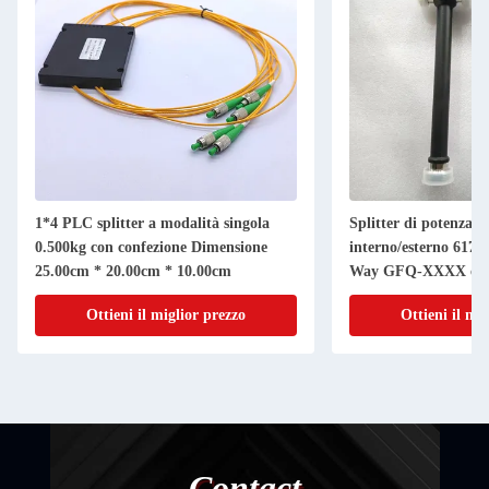
1*4 PLC splitter a modalità singola
Splitter di potenza 
0.500kg con confezione Dimensione
interno/esterno 617
25.00cm * 20.00cm * 10.00cm
Way GFQ-XXXX con
Ottieni il miglior prezzo
Ottieni il mi
Contact