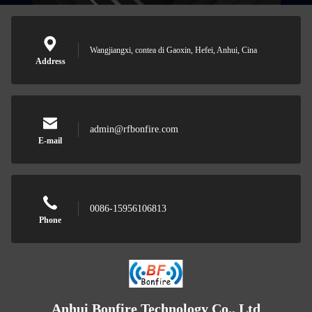
Wangjiangxi, contea di Gaoxin, Hefei, Anhui, Cina
Address
admin@rfbonfire.com
E-mail
0086-15956106813
Phone
Anhui Bonfire Technology Co., Ltd