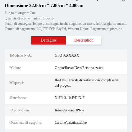
Dimensione 22.00cm * 7.00cm * 4.00cm
Luogo di origine: Cina
Quantità di ordine minimo: 1 pezzo
Tempi di consegna: Tempo di consegna in alta stagione: un mese, fuori stagione: entro 15 giorni lavorativi
Termini di pagamento: LC, T/T, D/P, PayPal, Western Union, Pagamento di piccole somme, Money Gram
Dettaglio
Description
1Modello N.O.:
GFQ-XXXXXX
2Colore:
Grigio/Rosso/Nero/Personalizzato
Ibs/Das Capacità di realizzazione complessiva
3Capacità:
del progetto
4Interfaccia:
N-F/4.3-10-F/DIN-F
5Applicazione:
Infissi/esterni (IP65)
6Pacchetto di trasporto:
Cartone/palettizzazione