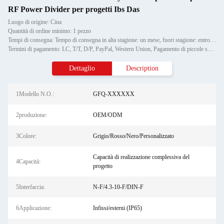
RF Power Divider per progetti Ibs Das
Luogo di origine: Cina
Quantità di ordine minimo: 1 pezzo
Tempi di consegna: Tempo di consegna in alta stagione: un mese, fuori stagione: entro 15 giorni lavorativi
Termini di pagamento: LC, T/T, D/P, PayPal, Western Union, Pagamento di piccole somme, Money Gram
Dettaglio
Description
1Modello N.O.:
GFQ-XXXXXX
2produzione:
OEM/ODM
3Colore:
Grigio/Rosso/Nero/Personalizzato
Capacità di realizzazione complessiva del
4Capacità:
progetto
5Interfaccia:
N-F/4.3-10-F/DIN-F
6Applicazione:
Infissi/esterni (IP65)