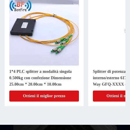
1*4 PLC splitter a modalità singola
Splitter di potenza 
0.500kg con confezione Dimensione
interno/esterno 617
25.00cm * 20.00cm * 10.00cm
Way GFQ-XXXX con
Ottieni il miglior prezzo
Ottieni il mi