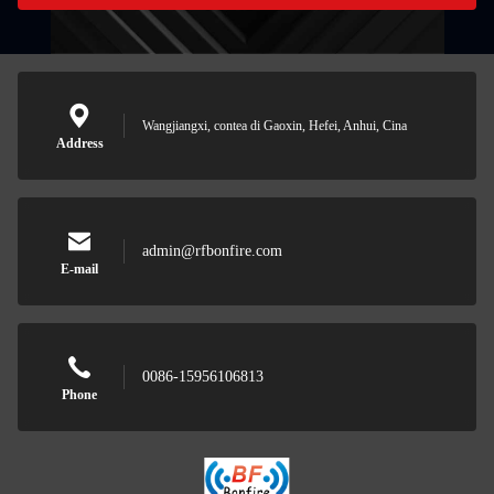
Wangjiangxi, contea di Gaoxin, Hefei, Anhui, Cina
Address
admin@rfbonfire.com
E-mail
0086-15956106813
Phone